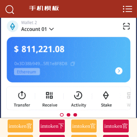


网站首页

imtoken官网下载
imtoken下载地址
imtoken官方
imtoken官方下载
imToken官方网址
imToken下载最新版
imToken苹果版
imtoken官
imtoken下
imtoken官
imtoken官
imToken电脑版