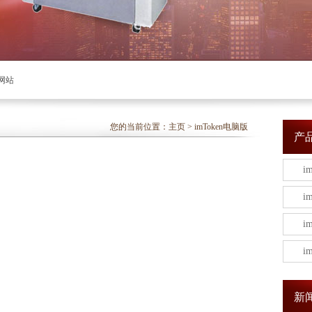
司网站
您的当前位置：
主页
>
imToken电脑版
产
i
i
i
i
新