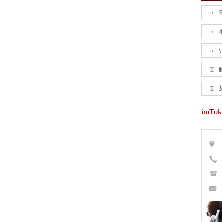
imTo
一单元