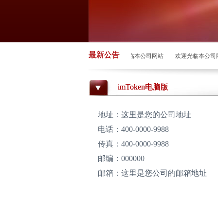
最新公告
欢迎光临本公司网站
欢迎光临本公
imToken电脑版
地址：这里是您的公司地址
电话：400-0000-9988
传真：400-0000-9988
邮编：000000
邮箱：这里是您公司的邮箱地址