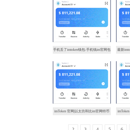
手机丢了imtoken钱包-手机钱im官网包
最新imt
掉了被人捡去怎么办：手机丢失
2021空
imToken 官网|以太坊和比im官网特币
imTo
区块链钱包|下载imToken
特币
2
3
4
5
6