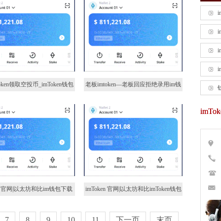
i
oken领取空投币_imToken钱包
老板imtoken—老板回应拒绝录用im钱
投到imtoken的币：最新imToke
包有文身员工：imToken老板：引领加
imTo
密世界
一单元
ken 官网|以太坊和比im钱包下载
imToken 官网|以太坊和比imToken钱包
区块链钱包|下载imToken
下载特币区块链钱包|下载imToken
7
8
9
10
11
下一页
末页