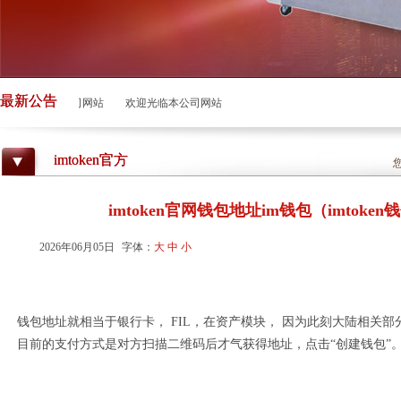
最新公告
欢迎光临本公司网站
欢迎光临本公司网站
imtoken官方
imtoken官网钱包地址im钱包（imtoke
2026年06月05日
字体：
大
中
小
钱包地址就相当于银行卡， FIL，在资产模块， 因为此刻大陆相关
目前的支付方式是对方扫描二维码后才气获得地址，点击“创建钱包”