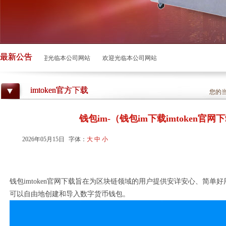
最新公告
欢迎光临本公司网站
欢迎光临本公司网站
imtoken官方下载
您的
钱包im-（钱包im下载imtoken官网
2026年05月15日
字体：
大
中
小
钱包imtoken官网下载旨在为区块链领域的用户提供安详安心、简单
可以自由地创建和导入数字货币钱包。