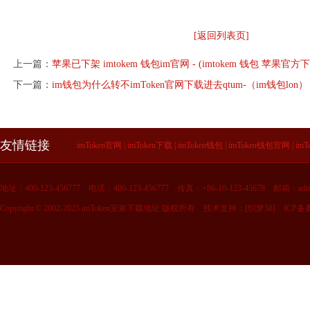
[返回列表页]
上一篇：
苹果已下架 imtokem 钱包im官网 - (imtokem 钱包 苹果官方
下一篇：
im钱包为什么转不imToken官网下载进去qtum-（im钱包lon）
友情链接
imToken官网
|
imToken下载
|
imToken钱包
|
imToken钱包官网
|
im
地址：400-123-456777
电话：400-123-456777
传真：+86-10-123-45678
邮箱：admi
Copyright © 2002-2025 imToken安装下载地址 版权所有
技术支持：[
织梦58
]
ICP