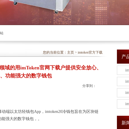
网站
您的当前位置：
主页
>
imtoken官方下载
产
块链领域的用imToken官网下载户提供安全放心、
i
、功能强大的数字钱包
i
分享到：
i
i
端以太坊轻钱包App，imtoken20冷钱包旨在为区块链
功能强大的数字钱包，。
新