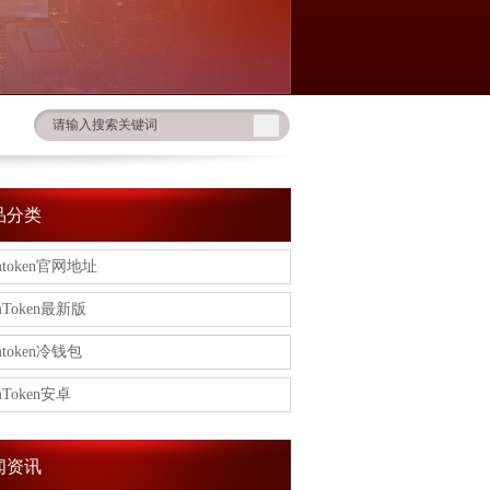
品分类
mtoken官网地址
mToken最新版
mtoken冷钱包
mToken安卓
闻资讯