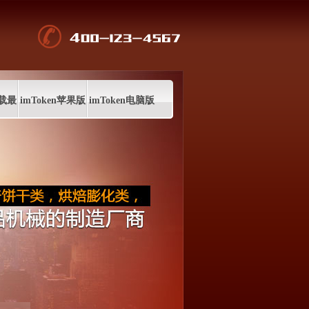
下载最
imToken苹果版
imToken电脑版