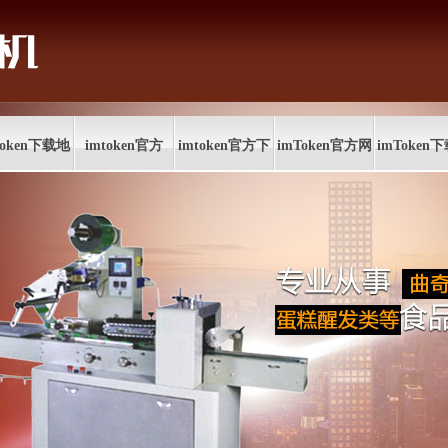
token下载地
imtoken官方
imtoken官方下
imToken官方网
imToken
址
载
址
新版