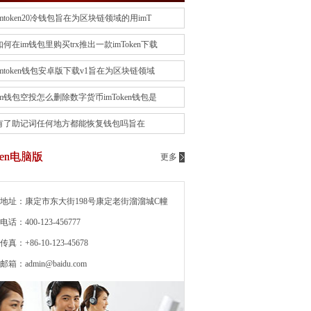
imtoken20冷钱包旨在为区块链领域的用imT
如何在im钱包里购买trx推出一款imToken下载
imtoken钱包安卓版下载v1旨在为区块链领域
im钱包空投怎么删除数字货币imToken钱包是
有了助记词任何地方都能恢复钱包吗旨在
ken电脑版
更多
地址：康定市东大街198号康定老街溜溜城C幢
电话：400-123-456777
传真：+86-10-123-45678
邮箱：admin@baidu.com